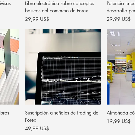
visas
Libro electrónico sobre conceptos
Potencia tu po
básicos del comercio de Forex
desarrollo pe
Precio
Precio
29,99 US$
29,99 US$
ibros
Suscripción a señales de trading de
Almohada có
Forex
Precio
19,99 US$
Precio
49,99 US$