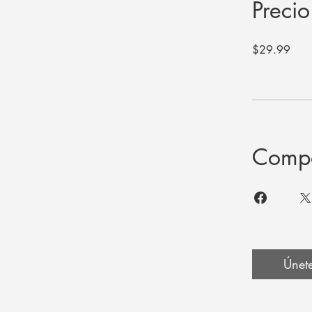
Precio
$29.99
Compa
Únet